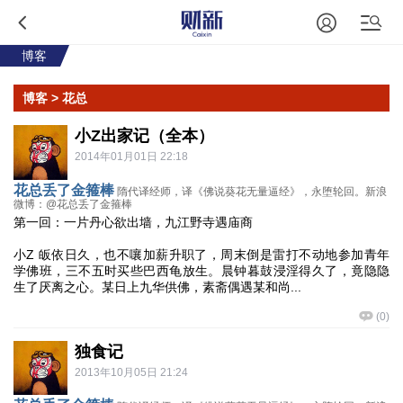
博客
博客
> 花总
小Z出家记（全本）
2014年01月01日 22:18
花总丢了金箍棒
隋代译经师，译《佛说葵花无量逼经》，永堕轮回。新浪
微博：@花总丢了金箍棒
第一回：一片丹心欲出墙，九江野寺遇庙商
小Z 皈依日久，也不嚷加薪升职了，周末倒是雷打不动地参加青年
学佛班，三不五时买些巴西龟放生。晨钟暮鼓浸淫得久了，竟隐隐
生了厌离之心。某日上九华供佛，素斋偶遇某和尚...
(
0
)
独食记
2013年10月05日 21:24