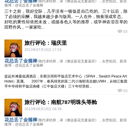
花总丢了金箍棒
隋代译经师，译《佛说葵花无量逼经》，永堕轮回。新浪
微博：@花总丢了金箍棒
三十之前，我好交际，几乎没有一顿饭是自己吃的。三十以后，除
了必须的应酬，我越来越少参与饭局。一人在外，独食渐成常态。
好吃的秉性却依然未改，或循各色人等的推荐，或学神农尝百草的
田野作风，一家家吃...
(
0
)
旅行评论：瑞庆里
2013年07月16日 17:24
花总丢了金箍棒
隋代译经师，译《佛说葵花无量逼经》，永堕轮回。新浪
微博：@花总丢了金箍棒
提起外滩最低调酒店，非斯沃琪和平饭店艺术中心（SPAH，Swatch Peace Art
Hotel）莫属。 2007年，春风得意的富二代小海耶克击败LVMH，从锦江集团
手中夺得和平饭店南楼（汇中饭店大楼）三十年经营权...
(
0
)
旅行评论：南航787明珠头等舱
2013年06月19日 08:39
花总丢了金箍棒
隋代译经师，译《佛说葵花无量逼经》，永堕轮回。新浪
微博：@花总丢了金箍棒