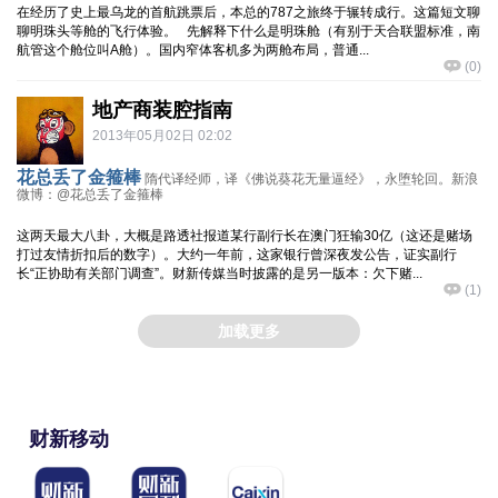
在经历了史上最乌龙的首航跳票后，本总的787之旅终于辗转成行。这篇短文聊
聊明珠头等舱的飞行体验。 先解释下什么是明珠舱（有别于天合联盟标准，南
航管这个舱位叫A舱）。国内窄体客机多为两舱布局，普通...
(
0
)
地产商装腔指南
2013年05月02日 02:02
花总丢了金箍棒
隋代译经师，译《佛说葵花无量逼经》，永堕轮回。新浪
微博：@花总丢了金箍棒
这两天最大八卦，大概是路透社报道某行副行长在澳门狂输30亿（这还是赌场
打过友情折扣后的数字）。大约一年前，这家银行曾深夜发公告，证实副行
长“正协助有关部门调查”。财新传媒当时披露的是另一版本：欠下赌...
(
1
)
加载更多
财新移动