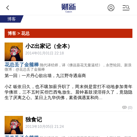
博客
博客
> 花总
小Z出家记（全本）
2014年01月01日 22:18
花总丢了金箍棒
隋代译经师，译《佛说葵花无量逼经》，永堕轮回。新浪
微博：@花总丢了金箍棒
第一回：一片丹心欲出墙，九江野寺遇庙商
小Z 皈依日久，也不嚷加薪升职了，周末倒是雷打不动地参加青年
学佛班，三不五时买些巴西龟放生。晨钟暮鼓浸淫得久了，竟隐隐
生了厌离之心。某日上九华供佛，素斋偶遇某和尚...
(
0
)
独食记
2013年10月05日 21:24