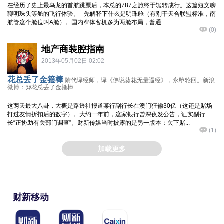
在经历了史上最乌龙的首航跳票后，本总的787之旅终于辗转成行。这篇短文聊
聊明珠头等舱的飞行体验。 先解释下什么是明珠舱（有别于天合联盟标准，南
航管这个舱位叫A舱）。国内窄体客机多为两舱布局，普通...
(
0
)
地产商装腔指南
2013年05月02日 02:02
花总丢了金箍棒
隋代译经师，译《佛说葵花无量逼经》，永堕轮回。新浪
微博：@花总丢了金箍棒
这两天最大八卦，大概是路透社报道某行副行长在澳门狂输30亿（这还是赌场
打过友情折扣后的数字）。大约一年前，这家银行曾深夜发公告，证实副行
长“正协助有关部门调查”。财新传媒当时披露的是另一版本：欠下赌...
(
1
)
加载更多
财新移动