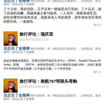
花总丢了金箍棒
隋代译经师，译《佛说葵花无量逼经》，永堕轮回。新浪
微博：@花总丢了金箍棒
三十之前，我好交际，几乎没有一顿饭是自己吃的。三十以后，除
了必须的应酬，我越来越少参与饭局。一人在外，独食渐成常态。
好吃的秉性却依然未改，或循各色人等的推荐，或学神农尝百草的
田野作风，一家家吃...
(
0
)
旅行评论：瑞庆里
2013年07月16日 17:24
花总丢了金箍棒
隋代译经师，译《佛说葵花无量逼经》，永堕轮回。新浪
微博：@花总丢了金箍棒
提起外滩最低调酒店，非斯沃琪和平饭店艺术中心（SPAH，Swatch Peace Art
Hotel）莫属。 2007年，春风得意的富二代小海耶克击败LVMH，从锦江集团
手中夺得和平饭店南楼（汇中饭店大楼）三十年经营权...
(
0
)
旅行评论：南航787明珠头等舱
2013年06月19日 08:39
花总丢了金箍棒
隋代译经师，译《佛说葵花无量逼经》，永堕轮回。新浪
微博：@花总丢了金箍棒