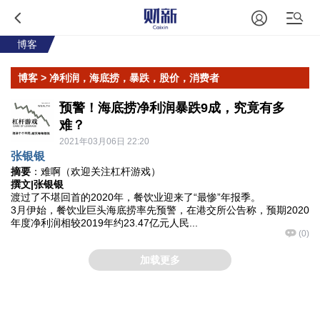
博客
博客
> 净利润，海底捞，暴跌，股价，消费者
预警！海底捞净利润暴跌9成，究竟有多
难？
2021年03月06日 22:20
张银银
摘要
：难啊（欢迎关注杠杆游戏）
撰文|张银银
渡过了不堪回首的2020年，餐饮业迎来了“最惨”年报季。
3月伊始，餐饮业巨头海底捞率先预警，在港交所公告称，预期2020
年度净利润相较2019年约23.47亿元人民...
(
0
)
加载更多